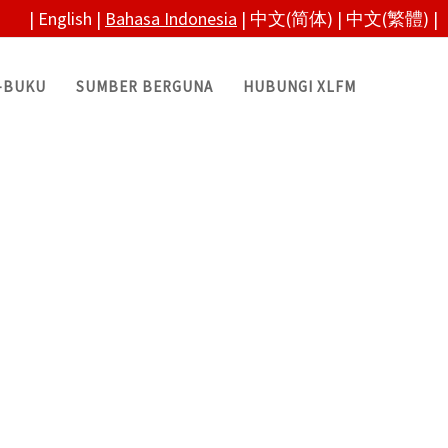
|
English
|
Bahasa Indonesia
|
中文(简体)
|
中文(繁體)
|
-BUKU
SUMBER BERGUNA
HUBUNGI XLFM