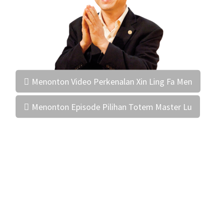
Menonton Video Perkenalan Xin Ling Fa Men
Menonton Episode Pilihan Totem Master Lu